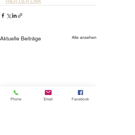
HIER DER LINK
Alle ansehen
Aktuelle Beiträge
Phone
Email
Facebook
Suchtforschung 
Smartphone: Ne